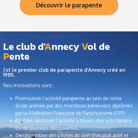
Découvrir le parapente
Le club d'
A
nnecy
V
ol de
P
ente
E
st le premier club de parapente d’Annecy créé en
1985.
Nos motivations sont :
Promouvoir l’activité parapente au sein de notre
école animée par des moniteurs bénévoles diplômés
par la Fédération Française de Parachutisme (FFP)
De faire découvrir l’activité à travers des vols biplace
ou de journées découvertes.
De rassembler des pilotes au sein d’un club actif et