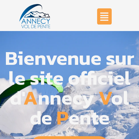
Accueil
Bienvenue sur
le site officiel
d'
A
nnecy
V
ol
de
P
ente