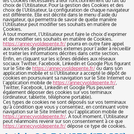
les Cookies nécessaires à leur fonctionnement du fait du
choix de l’Utilisateur. Pour la gestion des Cookies et des
choix de l’Utilisateur, la configuration de chaque navigateur
est différente. Elle est décrite dans le menu d’aide du
navigateur, qui permettra de savoir de quelle manière
l’Utilisateur peut modifier ses souhaits en matière de
Cookies.
À tout moment, l’Utilisateur peut faire le choix d’exprimer
et de modifier ses souhaits en matière de Cookies.
https://annecyvoldepente.fr/
pourra en outre faire appel
aux services de prestataires externes pour l’aider à recueillir
et traiter les informations décrites dans cette section.
Enfin, en cliquant sur les icônes dédiées aux réseaux
sociaux Twitter, Facebook, Linkedin et Google Plus figurant
sur le Site de
https://annecyvoldepente.fr/
ou dans son
application mobile et si l’Utilisateur a accepté le dépôt de
cookies en poursuivant sa navigation sur le Site Internet ou
l’application mobile de
https://annecyvoldepente.fr/
,
Twitter, Facebook, Linkedin et Google Plus peuvent
également déposer des cookies sur vos terminaux
(ordinateur, tablette, téléphone portable).
Ces types de cookies ne sont déposés sur vos terminaux
qu’à condition que vous y consentiez, en continuant votre
navigation sur le Site Internet ou l’application mobile de
https://annecyvoldepente.fr/
. À tout moment, l’Utilisateur
peut néanmoins revenir sur son consentement à ce que
https://annecyvoldepente.fr/
dépose ce type de cookies.