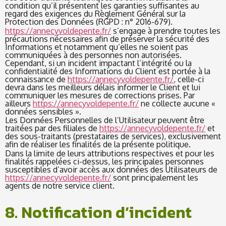
condition qu’il présentent les garanties suffisantes au
regard des exigences du Règlement Général sur la
Protection des Données (RGPD : n° 2016-679).
https://annecyvoldepente.fr/
s’engage à prendre toutes les
précautions nécessaires afin de préserver la sécurité des
Informations et notamment qu’elles ne soient pas
communiquées à des personnes non autorisées.
Cependant, si un incident impactant l’intégrité ou la
confidentialité des Informations du Client est portée à la
connaissance de
https://annecyvoldepente.fr/
, celle-ci
devra dans les meilleurs délais informer le Client et lui
communiquer les mesures de corrections prises. Par
ailleurs
https://annecyvoldepente.fr/
ne collecte aucune «
données sensibles ».
Les Données Personnelles de l’Utilisateur peuvent être
traitées par des filiales de
https://annecyvoldepente.fr/
et
des sous-traitants (prestataires de services), exclusivement
afin de réaliser les finalités de la présente politique.
Dans la limite de leurs attributions respectives et pour les
finalités rappelées ci-dessus, les principales personnes
susceptibles d’avoir accès aux données des Utilisateurs de
https://annecyvoldepente.fr/
sont principalement les
agents de notre service client.
8. Notification d’incident