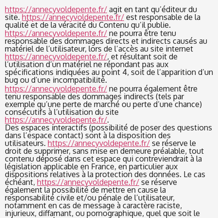
https://annecyvoldepente.fr/
agit en tant qu’éditeur du
site.
https://annecyvoldepente.fr/
est responsable de la
qualité et de la véracité du Contenu qu’il publie.
https://annecyvoldepente.fr/
ne pourra être tenu
responsable des dommages directs et indirects causés au
matériel de l’utilisateur, lors de l’accès au site internet
https://annecyvoldepente.fr/
, et résultant soit de
l’utilisation d’un matériel ne répondant pas aux
spécifications indiquées au point 4, soit de l’apparition d’un
bug ou d’une incompatibilité.
https://annecyvoldepente.fr/
ne pourra également être
tenu responsable des dommages indirects (tels par
exemple qu’une perte de marché ou perte d’une chance)
consécutifs à l’utilisation du site
https://annecyvoldepente.fr/
.
Des espaces interactifs (possibilité de poser des questions
dans l’espace contact) sont à la disposition des
utilisateurs.
https://annecyvoldepente.fr/
se réserve le
droit de supprimer, sans mise en demeure préalable, tout
contenu déposé dans cet espace qui contreviendrait à la
législation applicable en France, en particulier aux
dispositions relatives à la protection des données. Le cas
échéant,
https://annecyvoldepente.fr/
se réserve
également la possibilité de mettre en cause la
responsabilité civile et/ou pénale de l’utilisateur,
notamment en cas de message à caractère raciste,
injurieux, diffamant, ou pornographique, quel que soit le