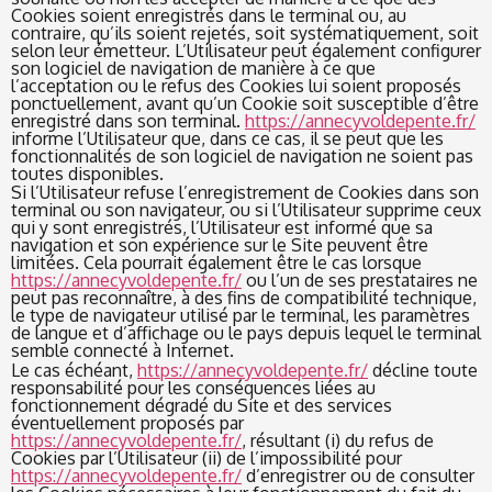
Cookies soient enregistrés dans le terminal ou, au
contraire, qu’ils soient rejetés, soit systématiquement, soit
selon leur émetteur. L’Utilisateur peut également configurer
son logiciel de navigation de manière à ce que
l’acceptation ou le refus des Cookies lui soient proposés
ponctuellement, avant qu’un Cookie soit susceptible d’être
enregistré dans son terminal.
https://annecyvoldepente.fr/
informe l’Utilisateur que, dans ce cas, il se peut que les
fonctionnalités de son logiciel de navigation ne soient pas
toutes disponibles.
Si l’Utilisateur refuse l’enregistrement de Cookies dans son
terminal ou son navigateur, ou si l’Utilisateur supprime ceux
qui y sont enregistrés, l’Utilisateur est informé que sa
navigation et son expérience sur le Site peuvent être
limitées. Cela pourrait également être le cas lorsque
https://annecyvoldepente.fr/
ou l’un de ses prestataires ne
peut pas reconnaître, à des fins de compatibilité technique,
le type de navigateur utilisé par le terminal, les paramètres
de langue et d’affichage ou le pays depuis lequel le terminal
semble connecté à Internet.
Le cas échéant,
https://annecyvoldepente.fr/
décline toute
responsabilité pour les conséquences liées au
fonctionnement dégradé du Site et des services
éventuellement proposés par
https://annecyvoldepente.fr/
, résultant (i) du refus de
Cookies par l’Utilisateur (ii) de l’impossibilité pour
https://annecyvoldepente.fr/
d’enregistrer ou de consulter