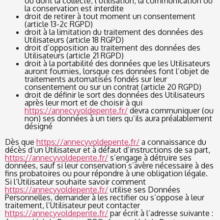
ou dont la collecte, l’utilisation, la communication ou
la conservation est interdite
droit de retirer à tout moment un consentement
(article 13-2c RGPD)
droit à la limitation du traitement des données des
Utilisateurs (article 18 RGPD)
droit d’opposition au traitement des données des
Utilisateurs (article 21 RGPD)
droit à la portabilité des données que les Utilisateurs
auront fournies, lorsque ces données font l’objet de
traitements automatisés fondés sur leur
consentement ou sur un contrat (article 20 RGPD)
droit de définir le sort des données des Utilisateurs
après leur mort et de choisir à qui
https://annecyvoldepente.fr/
devra communiquer (ou
non) ses données à un tiers qu’ils aura préalablement
désigné
Dès que
https://annecyvoldepente.fr/
a connaissance du
décès d’un Utilisateur et à défaut d’instructions de sa part,
https://annecyvoldepente.fr/
s’engage à détruire ses
données, sauf si leur conservation s’avère nécessaire à des
fins probatoires ou pour répondre à une obligation légale.
Si l’Utilisateur souhaite savoir comment
https://annecyvoldepente.fr/
utilise ses Données
Personnelles, demander à les rectifier ou s’oppose à leur
traitement, l’Utilisateur peut contacter
https://annecyvoldepente.fr/
par écrit à l’adresse suivante :