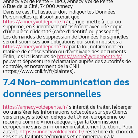
Annecy Vol de Pente – DPO, Annecy Vol de Pente
6 Rue de la Cité, 74000 Annecy.
Dans ce cas, l’Utilisateur doit indiquer les Données
Personnelles qu’il souhaiterait que
https://annecyvoldepente.fr/
corrige, mette à jour ou
supprime, en s’identifiant précisément avec une copie
d’une pièce d’identité (carte d’identité ou passeport).
Les demandes de suppression de Données Personnelles
seront soumises aux obligations qui sont imposées à
https://annecyvoldepente.fr/
par la loi, notamment en
matière de conservation ou d’archivage des documents.
Enfin, les Utilisateurs de
https://annecyvoldepente.fr/
peuvent déposer une réclamation auprès des autorités de
contrôle, et notamment de la CNIL
(https://www.cnil.fr/fr/plaintes).
7.4 Non-communication des
données personnelles
https://annecyvoldepente.fr/
s’interdit de traiter, héberger
ou transférer les Informations collectées sur ses Clients
vers un pays situé en dehors de l’Union européenne ou
reconnu comme « non adéquat » par la Commission
européenne sans en informer préalablement le client. Pour
autant,
https://annecyvoldepente.fr/
reste libre du choix de
ses sous-traitants techniques et commerciaux à la